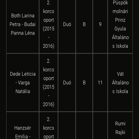
2.
Püspök
korcs
molnári
Both Larina
oport
Prinz
Petra - Budai
Duó
B
9
(2015
Gyula
Panna Léna
-
Általáno
2016)
s Iskola
2.
korcs
Dede Letícia
Vát
oport
- Varga
Duó
B
11
Általáno
(2015
Natália
s Iskola
-
2016)
2.
Rumi
Hanzsér
korcs
Rajki
Emília -
oport