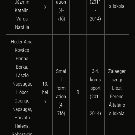
Jázmin
ation
(2011
y
s Iskola
Katalin,
(4-
-
Varga
7fő)
2014)
Natália
Héder Ajna,
Kovács
Hanna
Borka,
Smal
3-4.
Zalaeger
László
l
korcs
szegi
Napsugár,
13.
form
oport
Liszt
Hóbor
hel
B
ation
(2011
Ferenc
Csenge
y
(4-
-
Általáno
Napsugár,
7fő)
2014)
s Iskola
Horváth
Helena,
Sebestyén