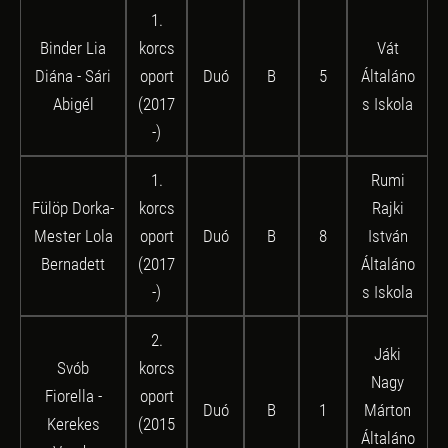
1.
Binder Lia
korcs
Vát
Diána - Sári
oport
Duó
B
5
Általáno
Abigél
(2017
s Iskola
-)
1.
Rumi
Fülöp Dorka-
korcs
Rajki
Mester Lola
oport
Duó
B
8
István
Bernadett
(2017
Általáno
-)
s Iskola
2.
Jáki
Svób
korcs
Nagy
Fiorella -
oport
Duó
B
1
Márton
Kerekes
(2015
Általáno