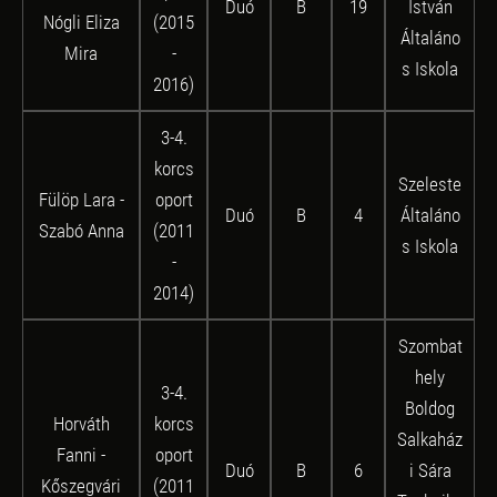
Duó
B
19
István
Nógli Eliza
(2015
Általáno
Mira
-
s Iskola
2016)
3-4.
korcs
Szeleste
Fülöp Lara -
oport
Duó
B
4
Általáno
Szabó Anna
(2011
s Iskola
-
2014)
Szombat
hely
3-4.
Boldog
Horváth
korcs
Salkaház
Fanni -
oport
Duó
B
6
i Sára
Kőszegvári
(2011