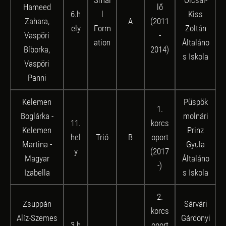
Hameed
lő
6.h
l
Kiss
Zahara,
A
(2011
ely
Form
Zoltán
Vaspöri
-
ation
Általáno
Bíborka,
2014)
s Iskola
Vaspöri
Panni
Kelemen
Püspök
1.
Boglárka -
molnári
11.
korcs
Kelemen
Prinz
hel
Trió
B
oport
Martina -
Gyula
y
(2017
Magyar
Általáno
-)
Izabella
s Iskola
2.
Zsuppán
Sárvári
korcs
Alíz-Szemes
Gárdonyi
3.h
oport