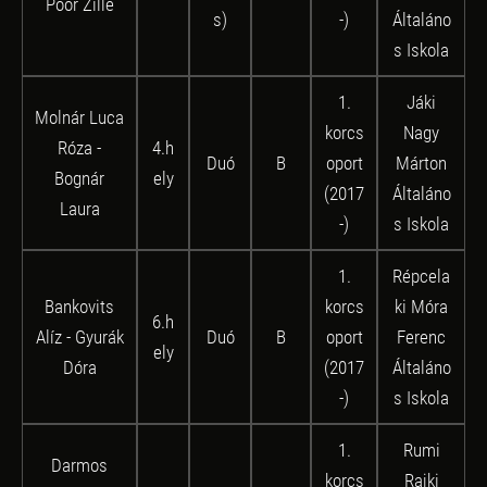
Poór Zille
s)
-)
Általáno
s Iskola
1.
Jáki
Molnár Luca
korcs
Nagy
Róza -
4.h
Duó
B
oport
Márton
Bognár
ely
(2017
Általáno
Laura
-)
s Iskola
1.
Répcela
Bankovits
korcs
ki Móra
6.h
Alíz - Gyurák
Duó
B
oport
Ferenc
ely
Dóra
(2017
Általáno
-)
s Iskola
1.
Rumi
Darmos
korcs
Rajki