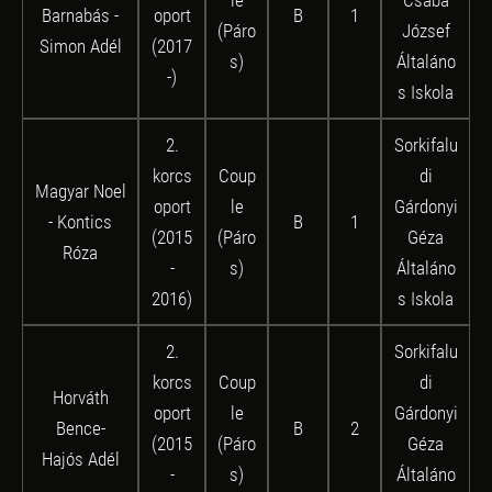
le
Csaba
Barnabás -
oport
B
1
(Páro
József
Simon Adél
(2017
s)
Általáno
-)
s Iskola
2.
Sorkifalu
korcs
Coup
di
Magyar Noel
oport
le
Gárdonyi
- Kontics
B
1
(2015
(Páro
Géza
Róza
-
s)
Általáno
2016)
s Iskola
2.
Sorkifalu
korcs
Coup
di
Horváth
oport
le
Gárdonyi
Bence-
B
2
(2015
(Páro
Géza
Hajós Adél
-
s)
Általáno