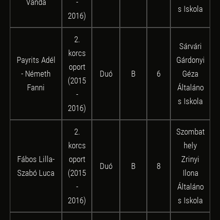
Vanda
-
s Iskola
2016)
2.
Sárvári
korcs
Payrits Adél
Gárdonyi
oport
- Németh
Duó
B
6
Géza
(2015
Fanni
Általáno
-
s Iskola
2016)
2.
Szombat
korcs
hely
Fábos Lilla-
oport
Zrinyi
Duó
B
8
Szabó Luca
(2015
Ilona
-
Általáno
2016)
s Iskola