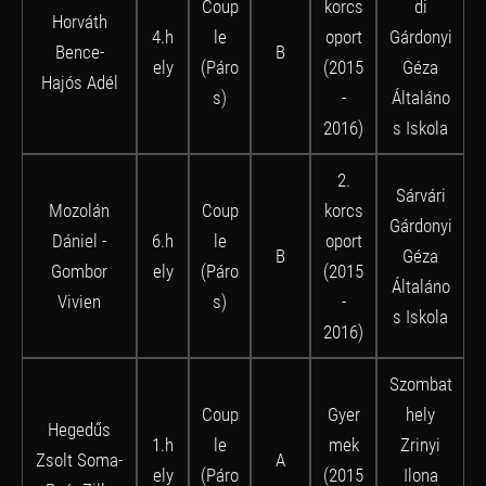
Coup
korcs
di
Horváth
4.h
le
oport
Gárdonyi
Bence-
B
ely
(Páro
(2015
Géza
Hajós Adél
s)
-
Általáno
2016)
s Iskola
2.
Sárvári
Mozolán
Coup
korcs
Gárdonyi
Dániel -
6.h
le
oport
B
Géza
Gombor
ely
(Páro
(2015
Általáno
Vivien
s)
-
s Iskola
2016)
Szombat
Coup
Gyer
hely
Hegedűs
1.h
le
mek
Zrinyi
Zsolt Soma-
A
ely
(Páro
(2015
Ilona