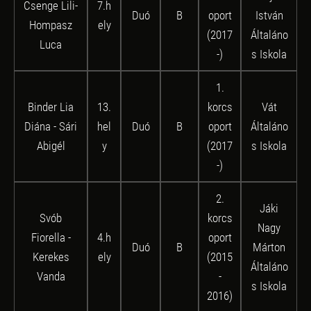
Csenge Lili-
7.h
Duó
B
oport
István
Hompasz
ely
(2017
Általáno
Luca
-)
s Iskola
1.
Binder Lia
13.
korcs
Vát
Diána - Sári
hel
Duó
B
oport
Általáno
Abigél
y
(2017
s Iskola
-)
2.
Jáki
Svób
korcs
Nagy
Fiorella -
4.h
oport
Duó
B
Márton
Kerekes
ely
(2015
Általáno
Vanda
-
s Iskola
2016)