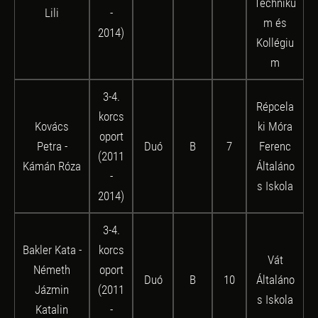
Techniku
Lili
-
m és
2014)
Kollégiu
m
3-4.
Répcela
korcs
Kovács
ki Móra
oport
Petra -
Duó
B
7
Ferenc
(2011
Kámán Róza
Általáno
-
s Iskola
2014)
3-4.
Bakler Kata -
korcs
Vát
Németh
oport
Duó
B
10
Általáno
Jázmin
(2011
s Iskola
Katalin
-