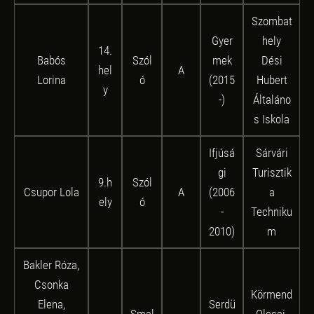
Szombat
Gyer
hely
14.
Babós
Szól
mek
Dési
hel
A
Lorina
ó
(2015
Hubert
y
-)
Általáno
s Iskola
Ifjúsá
Sárvári
gi
Turisztik
9.h
Szól
Csupor Lola
A
(2006
a
ely
ó
-
Techniku
2010)
m
Bakler Róza,
Csonka
Körmend
Elena,
Serdü
Smal
Olcsai-