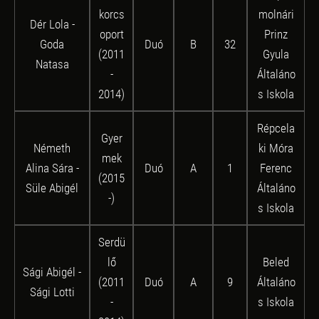
korcs
molnári
Dér Lola -
oport
Prinz
Goda
Duó
B
32
(2011
Gyula
Natasa
-
Általáno
2014)
s Iskola
Répcela
Gyer
Németh
ki Móra
mek
Alina Sára -
Duó
A
1
Ferenc
(2015
Süle Abigél
Általáno
-)
s Iskola
Serdü
lő
Beled
Sági Abigél -
(2011
Duó
A
9
Általáno
Sági Lotti
-
s Iskola