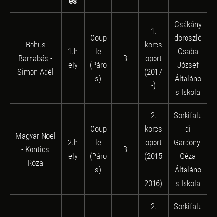
és
Csákány
1.
Coup
doroszló
Bohus
korcs
1.h
le
Csaba
Barnabás -
B
oport
ely
(Páro
József
Simon Adél
(2017
s)
Általáno
-)
s Iskola
2.
Sorkifalu
Coup
korcs
di
Magyar Noel
2.h
le
oport
Gárdonyi
- Kontics
B
ely
(Páro
(2015
Géza
Róza
s)
-
Általáno
2016)
s Iskola
2.
Sorkifalu