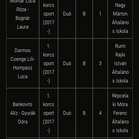
Molnár Luca
korcs
Nagy
Róza -
oport
Duó
B
1
Márton
Bognár
(2017
Általáno
Laura
-)
s Iskola
1.
Rumi
Darmos
korcs
Rajki
Csenge Lili-
oport
Duó
B
3
István
Hompasz
(2017
Általáno
Luca
-)
s Iskola
1.
Répcela
Bankovits
korcs
ki Móra
Alíz - Gyurák
oport
Duó
B
4
Ferenc
Dóra
(2017
Általáno
-)
s Iskola