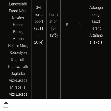
Lengyeltóti
3-4.
Zalaeger
Fanni Nóra,
korcs
Form
szegi
Kovács
oport
ation
Liszt
Hanna
B
1
(2011
(8-
Ferenc
Borka,
-
12fő)
Általáno
Marics
2014)
s Iskola
Noémi Mira,
Sebestyén
Dia, Tóth
Bianka, Tóth
Boglárka,
Vizi-Lukács
Mirabella,
Vizi-Lukács
Panna Flóra