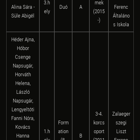
3.h
mek
Alina Sára -
Duó
A
Ferenc
ely
(2015
Süle Abigél
Általáno
-)
s Iskola
Héder Ajna,
Hóbor
Csenge
Napsugár,
Horváth
Helena,
László
Napsugár,
Lengyeltóti
3-4.
Zalaeger
Fanni Nóra,
Form
korcs
szegi
Kovács
1.h
ation
oport
Liszt
Hanna
B
ely
(8-
(2011
Ferenc