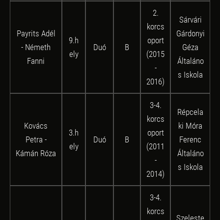
2.
Sárvári
korcs
Payrits Adél
Gárdonyi
9.h
oport
- Németh
Duó
B
Géza
ely
(2015
Fanni
Általáno
-
s Iskola
2016)
3-4.
Répcela
korcs
Kovács
ki Móra
3.h
oport
Petra -
Duó
B
Ferenc
ely
(2011
Kámán Róza
Általáno
-
s Iskola
2014)
3-4.
korcs
Szeleste