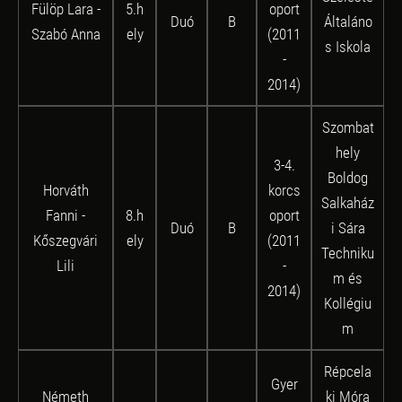
Fülöp Lara -
5.h
oport
Duó
B
Általáno
Szabó Anna
ely
(2011
s Iskola
-
2014)
Szombat
hely
3-4.
Boldog
Horváth
korcs
Salkaház
Fanni -
8.h
oport
Duó
B
i Sára
Kőszegvári
ely
(2011
Techniku
Lili
-
m és
2014)
Kollégiu
m
Répcela
Gyer
Németh
ki Móra