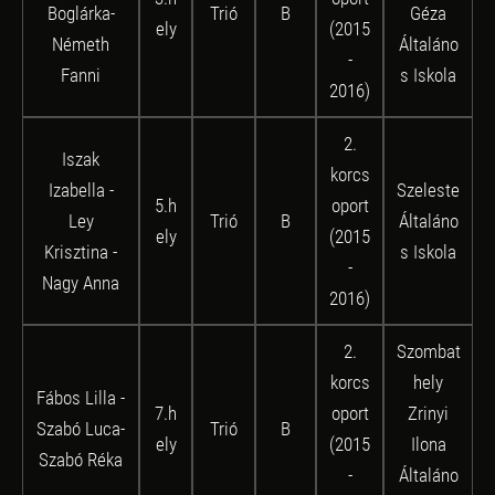
Boglárka-
Trió
B
Géza
ely
(2015
Németh
Általáno
-
Fanni
s Iskola
2016)
2.
Iszak
korcs
Izabella -
Szeleste
5.h
oport
Ley
Trió
B
Általáno
ely
(2015
Krisztina -
s Iskola
-
Nagy Anna
2016)
2.
Szombat
korcs
hely
Fábos Lilla -
7.h
oport
Zrinyi
Szabó Luca-
Trió
B
ely
(2015
Ilona
Szabó Réka
-
Általáno