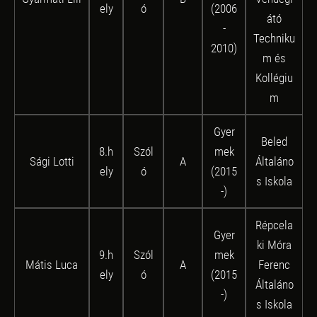
ely
ó
(2006
átó
-
Techniku
2010)
m és
Kollégiu
m
Gyer
Beled
8.h
Szól
mek
Sági Lotti
A
Általáno
ely
ó
(2015
s Iskola
-)
Répcela
Gyer
ki Móra
9.h
Szól
mek
Mátis Luca
A
Ferenc
ely
ó
(2015
Általáno
-)
s Iskola