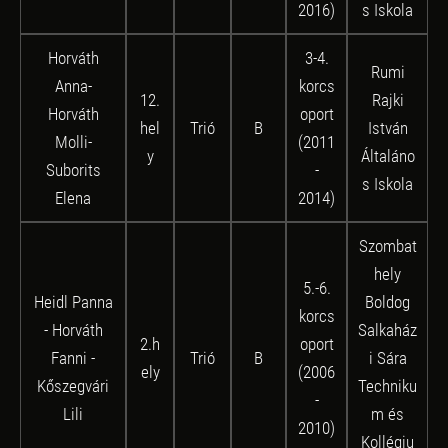
2016)
s Iskola
Horváth
3-4.
Rumi
Anna-
korcs
12.
Rajki
Horváth
oport
hel
Trió
B
István
Molli-
(2011
y
Általáno
Suborits
-
s Iskola
Elena
2014)
Szombat
hely
5.-6.
Heidl Panna
Boldog
korcs
- Horváth
Salkaház
2.h
oport
Fanni -
Trió
B
i Sára
ely
(2006
Kőszegvári
Techniku
-
Lili
m és
2010)
Kollégiu