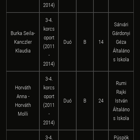
2014)
3-4.
Sárvári
korcs
Burka Seila-
Gárdonyi
oport
Kanczler
Duó
B
14
Géza
(2011
Klaudia
Általáno
-
s Iskola
2014)
3-4.
Rumi
Horváth
korcs
Rajki
Anna -
oport
Duó
B
24
István
Horváth
(2011
Általáno
Molli
-
s Iskola
2014)
3-4.
Püspök