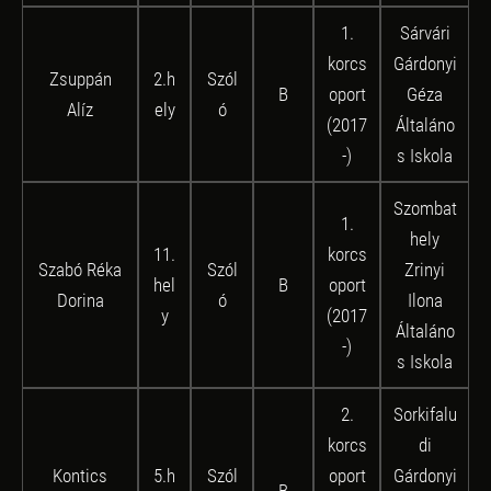
1.
Sárvári
korcs
Gárdonyi
Zsuppán
2.h
Szól
B
oport
Géza
Alíz
ely
ó
(2017
Általáno
-)
s Iskola
Szombat
1.
hely
11.
korcs
Szabó Réka
Szól
Zrinyi
hel
B
oport
Dorina
ó
Ilona
y
(2017
Általáno
-)
s Iskola
2.
Sorkifalu
korcs
di
Kontics
5.h
Szól
oport
Gárdonyi
B