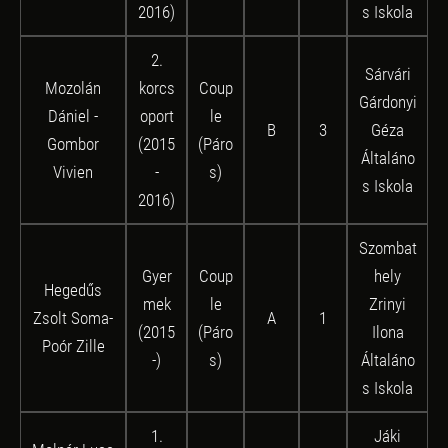
2016)
s Iskola
2.
Sárvári
Mozolán
korcs
Coup
Gárdonyi
Dániel -
oport
le
B
3
Géza
Gombor
(2015
(Páro
Általáno
Vivien
-
s)
s Iskola
2016)
Szombat
Gyer
Coup
hely
Hegedűs
mek
le
Zrinyi
Zsolt Soma-
A
1
(2015
(Páro
Ilona
Poór Zille
-)
s)
Általáno
s Iskola
1.
Jáki