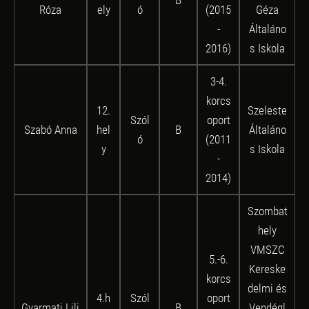
Róza
ely
ó
(2015
Géza
-
Általáno
2016)
s Iskola
3-4.
korcs
12.
Szeleste
Szól
oport
Szabó Anna
hel
B
Általáno
ó
(2011
y
s Iskola
-
2014)
Szombat
hely
VMSZC
5.-6.
Kereske
korcs
delmi és
4.h
Szól
oport
Gyarmati Lili
B
Vendégl