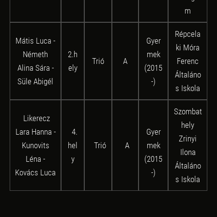
m
Répcela
Mátis Luca -
Gyer
ki Móra
Németh
2.h
mek
Trió
A
Ferenc
Alina Sára -
ely
(2015
Általáno
Süle Abigél
-)
s Iskola
Szombat
Likerecz
hely
Lara Hanna -
4
.
Gyer
Zrinyi
Kunovits
hel
Trió
A
mek
Ilona
Léna -
y
(2015
Általáno
Kovács Luca
-)
s Iskola