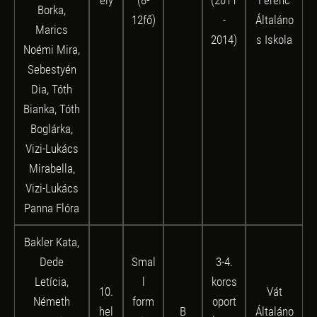
Borka,
12fő)
-
Általáno
Marics
2014)
s Iskola
Noémi Mira,
Sebestyén
Dia, Tóth
Bianka, Tóth
Boglárka,
Vizi-Lukács
Mirabella,
Vizi-Lukács
Panna Flóra
Bakler Kata,
Dede
Smal
3-4.
Letícia,
l
korcs
10.
Vát
Németh
form
oport
hel
B
Általáno