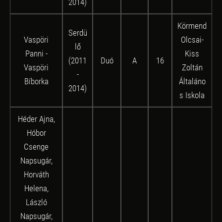
2014)
Körmend
Serdü
Vaspöri
Olcsai-
lő
Panni -
Kiss
(2011
Duó
A
16
Vaspöri
Zoltán
-
Bíborka
Általáno
2014)
s Iskola
Héder Ajna,
Hóbor
Csenge
Napsugár,
Horváth
Helena,
László
Napsugár,