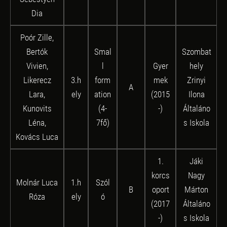
Dia
Poór Zille,
Bertók
Smal
Szombat
Vivien,
l
Gyer
hely
Likerecz
3.h
form
mek
Zrinyi
A
Lara,
ely
ation
(2015
Ilona
Kunovits
(4-
-)
Általáno
Léna,
7fő)
s Iskola
Kovács Luca
1.
Jáki
korcs
Nagy
Molnár Luca
1.h
Szól
B
oport
Márton
Róza
ely
ó
(2017
Általáno
-)
s Iskola