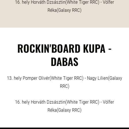
16. hely Horváth Dzsásztin(White Tiger RRC) - Völfer
Réka(Galaxy RRC)
ROCKIN'BOARD KUPA -
DABAS
13. hely Pomper Olivér(White Tiger RRC) - Nagy Lilien(Galaxy
RRC)
16. hely Horváth Dzsásztin(White Tiger RRC) - Völfer
Réka(Galaxy RRC)