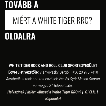
TOVÁBB A
MIÉRT A WHITE TIGER RRC?
OLDALRA
WHITE TIGER ROCK AND ROLL CLUB SPORTEGYESÜLET
Egyesület vezetője:
Visnyovszky Gergő | +36 20 976 7410
Akrobatikus rock and roll edzések Vas és Győr-Moson-Sopron
vármegye 21 településén.
Helyszínek
|
Miért válaszd a White Tiger RRC-t?
|
G.Y.I.K.
|
Kapcsolat