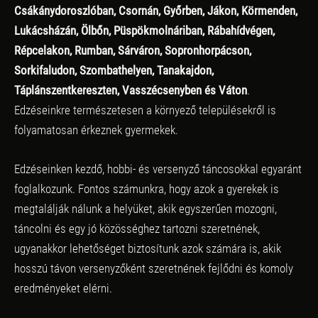
Csákánydoroszlóban, Csornán, Győrben, Jákon, Körmenden,
Lukácsházán, Ölbőn, Püspökmolnáriban, Rábahídvégen,
Répcelakon, Rumban, Sárváron, Sopronhorpácson,
Sorkifaludon, Szombathelyen, Tanakajdon,
Táplánszentkereszten, Vasszécsenyben és Váton
.
Edzéseinkre természetesen a környező településekről is
folyamatosan érkeznek gyermekek.
Edzéseinken kezdő, hobbi- és versenyző táncosokkal egyaránt
foglalkozunk. Fontos számunkra, hogy azok a gyerekek is
megtalálják nálunk a helyüket, akik egyszerűen mozogni,
táncolni és egy jó közösséghez tartozni szeretnének,
ugyanakkor lehetőséget biztosítunk azok számára is, akik
hosszú távon versenyzőként szeretnének fejlődni és komoly
eredményeket elérni.