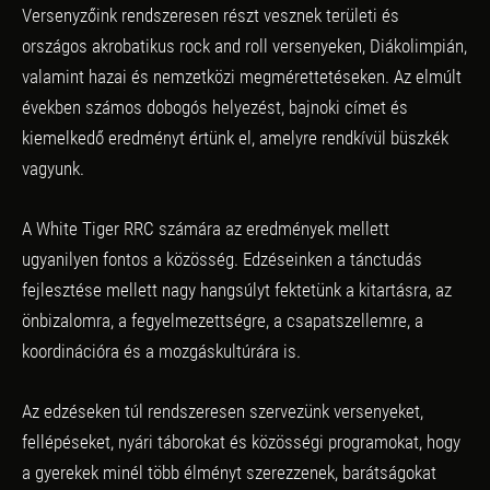
Versenyzőink rendszeresen részt vesznek területi és
országos akrobatikus rock and roll versenyeken, Diákolimpián,
valamint hazai és nemzetközi megmérettetéseken. Az elmúlt
években számos dobogós helyezést, bajnoki címet és
kiemelkedő eredményt értünk el, amelyre rendkívül büszkék
vagyunk.
A White Tiger RRC számára az eredmények mellett
ugyanilyen fontos a közösség. Edzéseinken a tánctudás
fejlesztése mellett nagy hangsúlyt fektetünk a kitartásra, az
önbizalomra, a fegyelmezettségre, a csapatszellemre, a
koordinációra és a mozgáskultúrára is.
Az edzéseken túl rendszeresen szervezünk versenyeket,
fellépéseket, nyári táborokat és közösségi programokat, hogy
a gyerekek minél több élményt szerezzenek, barátságokat