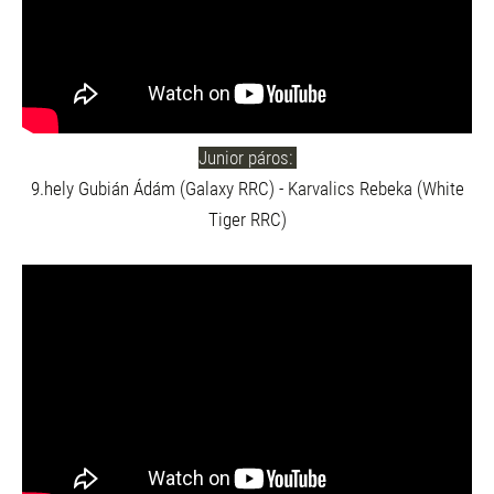
Junior páros:
9.hely Gubián Ádám (Galaxy RRC) - Karvalics Rebeka (White
Tiger RRC)