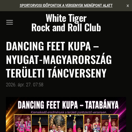
×
SPORTORVOSI IDŐPONTOK A VERSENYEK MENÜPONT ALATT
White Tiger
Rock and Roll Club
DANCING FEET KUPA –
NYUGAT-MAGYARORSZÁG
TERÜLETI TÁNCVERSENY
2026. ápr. 27. 07:58